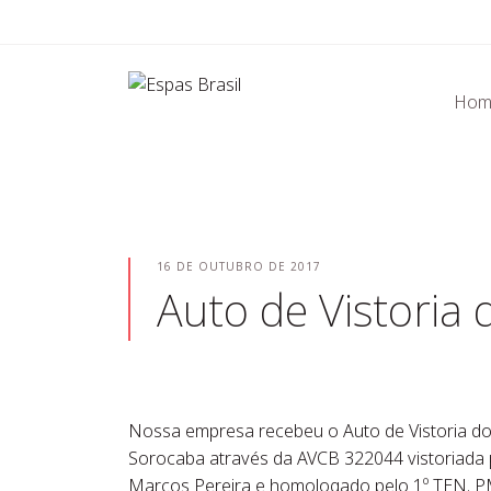
Pular
para
o
conteúdo
Hom
16 DE OUTUBRO DE 2017
Auto de Vistoria
Nossa empresa recebeu o Auto de Vistoria d
Sorocaba através da AVCB 322044 vistoriada p
Marcos Pereira e homologado pelo 1º TEN. P